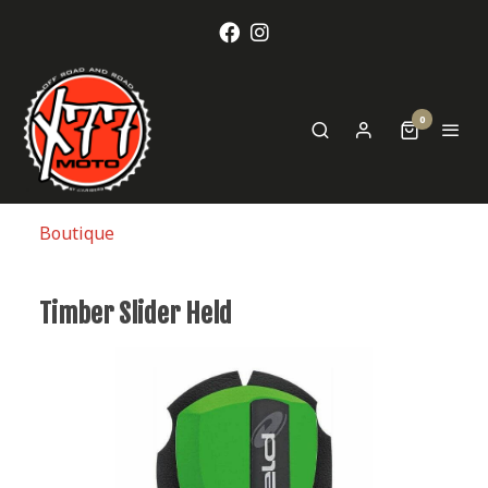
0
Boutique
Timber Slider Held