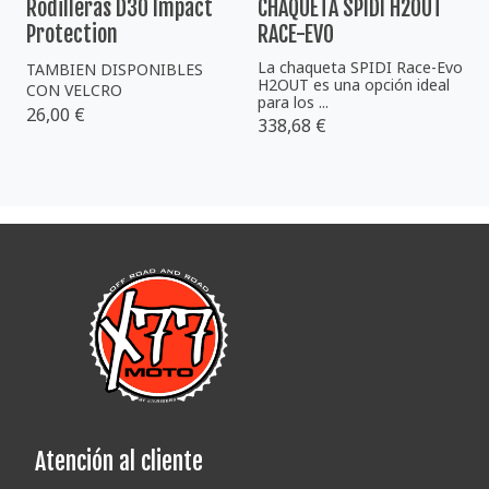
Rodilleras D30 Impact
CHAQUETA SPIDI H2OUT
Protection
RACE-EVO
La chaqueta SPIDI Race-Evo
TAMBIEN DISPONIBLES
H2OUT es una opción ideal
CON VELCRO
para los ...
26,00 €
338,68 €
Atención al cliente