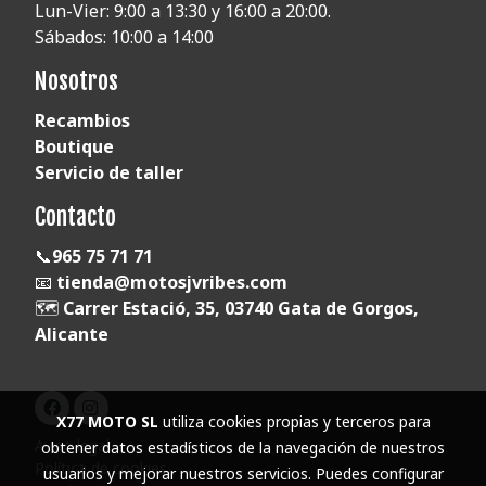
Lun-Vier: 9:00 a 13:30 y 16:00 a 20:00.
Sábados: 10:00 a 14:00
Nosotros
Recambios
Boutique
Servicio de taller
Contacto
📞
965 75 71 71
📧
tienda@motosjvribes.com
🗺️
Carrer Estació, 35, 03740 Gata de Gorgos,
Alicante
X77 MOTO SL
utiliza cookies propias y terceros para
Aviso legal
obtener datos estadísticos de la navegación de nuestros
Política de cookies
usuarios y mejorar nuestros servicios. Puedes configurar